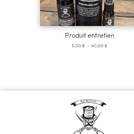
Produit entretien
Plage
5,00
€
–
40,00
€
de
prix :
5,00 €
à
40,00 €