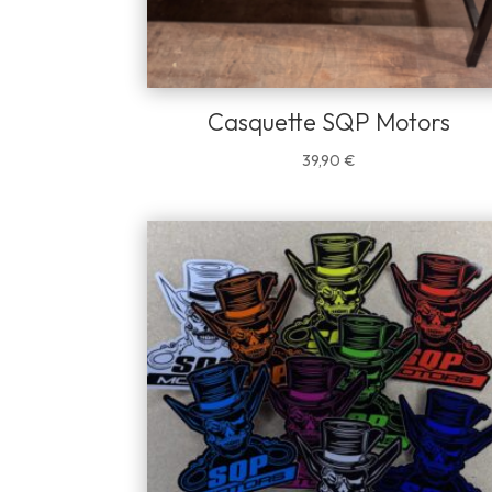
Casquette SQP Motors
39,90
€