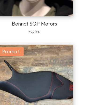
Bonnet SQP Motors
39,90
€
Promo !