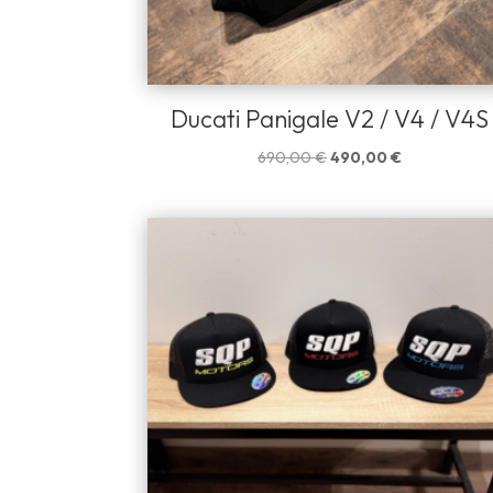
Ducati Panigale V2 / V4 / V4S
Le
Le
690,00
€
490,00
€
prix
prix
initial
actuel
était :
est :
690,00 €.
490,00 €.