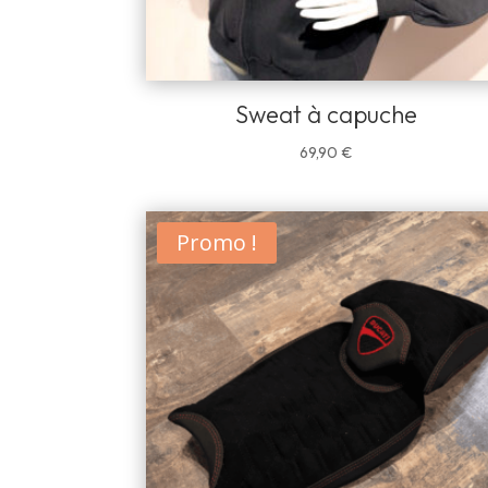
Sweat à capuche
69,90
€
Promo !