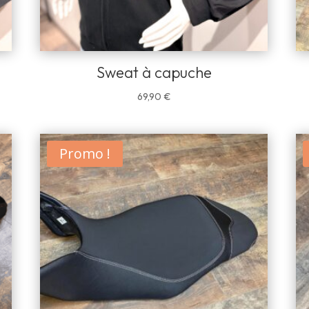
Sweat à capuche
69,90
€
Promo !