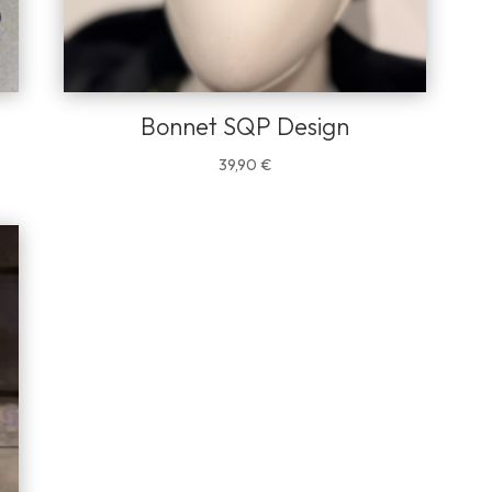
Bonnet SQP Design
39,90
€